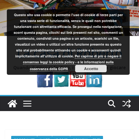
Salta
al
Questo sito usa cookie o permette l'uso di cookie di terze parti per
contenuto
una vasta serie di funzionalità, senza le quali non potrebbe
funzionare con altrettanta efficacia. Se prosegui nella navigazione,
scorri questa pagina, clicchi sui link presenti nel sito, commenti un
contenuto, condividi una pagina o un articolo, scarichi un file,
visualizzi un video o utilizzi un'altra funzione presente su questo
La casa di Roberto
sito stai probabilmente attivando un cookie e acconsenti quindi
implicitamente all'utilizzo di cookie.
Per capirne di più o negare il
consenso leggi la cookie policy - e le informazioni sulla
Quando il gioco si fa duro, i sardi iniziano a giocare
Accetto
osservanza della GDPR