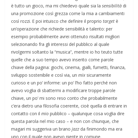
è tutto un gioco, ma mi chiedevo quale sia la
sensibilità
di
una promozione così grezza come la mia a cambiamenti
così rozzi. E poi intuisco che definire il proprio
target
è
un’operazione che richiede sensibilità e talento: per
esempio probabilmente avrei ottenuto risultati migliori
selezionando fra gli interessi del pubblico al quale
rivolgermi soltanto la “musica”, mentre io ho teuto tutte
quelle che a suo tempo avevo inserito come parole
chiave della pagina: giochi, cinema, gialli, fumetti, finanza,
sviluppo sostenibile e così via, un
mix
sicuramente
curioso e un po’ informe: un po’ l’ho fatto perché non
avevo voglia di sbattermi a modificare troppe parole
chiave, un po’ mi sono reso conto che probabilmente
c’era dietro una filosofia coerente, cioè quella di entrare in
contatto con il
mio
pubblico – qualunque cosa voglia dire
questa parola nel mio caso – e non con chiunque, che
magari mi suggeriva un brano
jazz
da finimondo ma era
uno con il quale non avevo niente in comune.