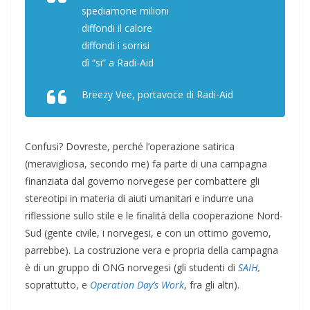
spediamone milioni
diffondi il calore
diffondi i sorrisi
dì “si” a Radi-Aid
Breezy Vee, portavoce di Radi-Aid
Confusi? Dovreste, perché l’operazione satirica
(meravigliosa, secondo me) fa parte di una campagna
finanziata dal governo norvegese per combattere gli
stereotipi in materia di aiuti umanitari e indurre una
riflessione sullo stile e le finalità della cooperazione Nord-
Sud (gente civile, i norvegesi, e con un ottimo governo,
parrebbe). La costruzione vera e propria della campagna
è di un gruppo di ONG norvegesi (gli studenti di
SAIH
,
soprattutto, e
Operation Day’s Work
, fra gli altri).