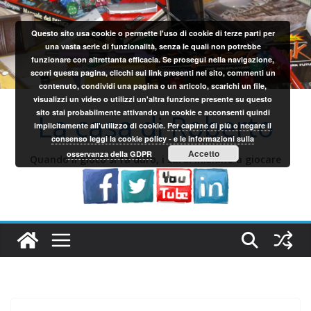
Salta
al
Questo sito usa cookie o permette l'uso di cookie di terze parti per
contenuto
una vasta serie di funzionalità, senza le quali non potrebbe
funzionare con altrettanta efficacia. Se prosegui nella navigazione,
scorri questa pagina, clicchi sui link presenti nel sito, commenti un
contenuto, condividi una pagina o un articolo, scarichi un file,
visualizzi un video o utilizzi un'altra funzione presente su questo
sito stai probabilmente attivando un cookie e acconsenti quindi
La casa di Roberto
implicitamente all'utilizzo di cookie.
Per capirne di più o negare il
consenso leggi la cookie policy - e le informazioni sulla
Accetto
osservanza della GDPR
Quando il gioco si fa duro, i sardi iniziano a giocare