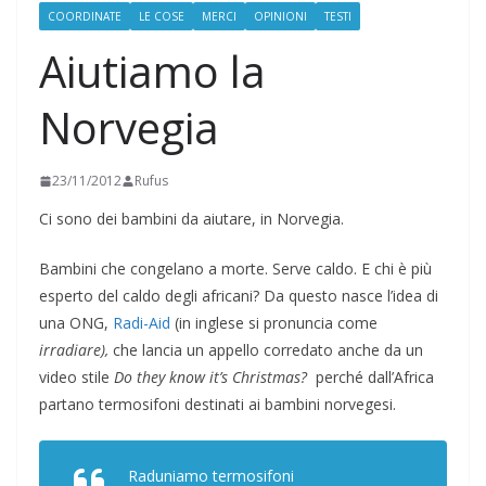
COORDINATE
LE COSE
MERCI
OPINIONI
TESTI
Aiutiamo la
Norvegia
23/11/2012
Rufus
Ci sono dei bambini da aiutare, in Norvegia.
Bambini che congelano a morte. Serve caldo. E chi è più
esperto del caldo degli africani? Da questo nasce l’idea di
una ONG,
Radi-Aid
(in inglese si pronuncia come
irradiare),
che lancia un appello corredato anche da un
video stile
Do they know it’s Christmas?
perché dall’Africa
partano termosifoni destinati ai bambini norvegesi.
Raduniamo termosifoni