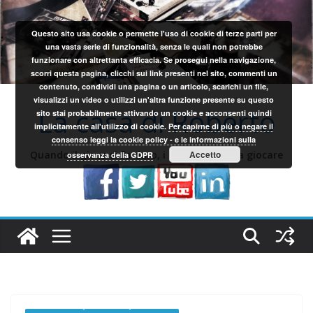
Salta
al
Questo sito usa cookie o permette l'uso di cookie di terze parti per
contenuto
una vasta serie di funzionalità, senza le quali non potrebbe
funzionare con altrettanta efficacia. Se prosegui nella navigazione,
scorri questa pagina, clicchi sui link presenti nel sito, commenti un
contenuto, condividi una pagina o un articolo, scarichi un file,
visualizzi un video o utilizzi un'altra funzione presente su questo
La casa di Roberto
sito stai probabilmente attivando un cookie e acconsenti quindi
implicitamente all'utilizzo di cookie.
Per capirne di più o negare il
consenso leggi la cookie policy - e le informazioni sulla
Quando il gioco si fa duro, i sardi iniziano a giocare
Accetto
osservanza della GDPR