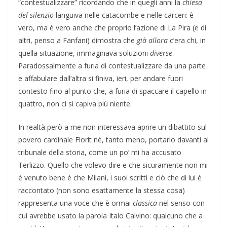
“contestualizzare” ricordando che in quegli anni la
chiesa
del silenzio
languiva nelle catacombe e nelle carceri: è
vero, ma è vero anche che proprio l’azione di La Pira (e di
altri, penso a Fanfani) dimostra che
già allora
c’era chi, in
quella situazione, immaginava soluzioni
diverse
.
Paradossalmente a furia di contestualizzare da una parte
e affabulare dall’altra si finiva, ieri, per andare fuori
contesto fino al punto che, a furia di spaccare il capello in
quattro, non ci si capiva più niente.
In realtà però a me non interessava aprire un dibattito sul
povero cardinale Florit né, tanto meno, portarlo davanti al
tribunale della storia, come un po’ mi ha accusato
Terlizzo. Quello che volevo dire e che sicuramente non mi
è venuto bene è che Milani, i suoi scritti e ciò che di lui è
raccontato (non sono esattamente la stessa cosa)
rappresenta una voce che è ormai
classica
nel senso con
cui avrebbe usato la parola Italo Calvino: qualcuno che a