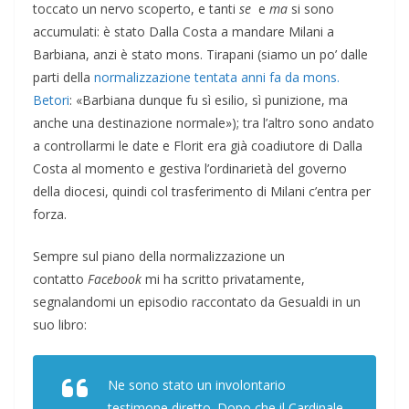
toccato un nervo scoperto, e tanti
se
e
ma
si sono
accumulati: è stato Dalla Costa a mandare Milani a
Barbiana, anzi è stato mons. Tirapani (siamo un po’ dalle
parti della
normalizzazione tentata anni fa da mons.
Betori
: «Barbiana dunque fu sì esilio, sì punizione, ma
anche una destinazione normale»); tra l’altro sono andato
a controllarmi le date e Florit era già coadiutore di Dalla
Costa al momento e gestiva l’ordinarietà del governo
della diocesi, quindi col trasferimento di Milani c’entra per
forza.
Sempre sul piano della normalizzazione un
contatto
Facebook
mi ha scritto privatamente,
segnalandomi un episodio raccontato da Gesualdi in un
suo libro:
Ne sono stato un involontario
testimone diretto. Dopo che il Cardinale