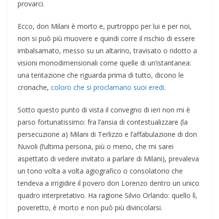
provarci.
Ecco, don Milani è morto e, purtroppo per lui e per noi,
non si può più muovere e quindi corre il rischio di essere
imbalsamato, messo su un altarino, travisato o ridotto a
visioni monodimensionali come quelle di un’istantanea:
una tentazione che riguarda prima di tutto, dicono le
cronache,
coloro che si proclamano suoi eredi
.
Sotto questo punto di vista il convegno di ieri non mi è
parso fortunatissimo: fra l’ansia di contestualizzare (la
persecuzione a) Milani di Terlizzo e l’affabulazione di don
Nuvoli (l’ultima persona, più o meno, che mi sarei
aspettato di vedere invitato a parlare di Milani), prevaleva
un tono volta a volta agiografico o consolatorio che
tendeva a irrigidire il povero don Lorenzo dentro un unico
quadro interpretativo. Ha ragione Silvio Orlando: quello lì,
poveretto, è morto e non può più divincolarsi.