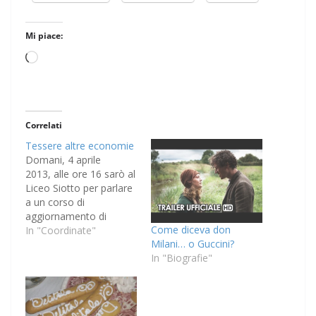
Mi piace:
Caricamento
in
corso…
Correlati
Tessere altre economie
Domani, 4 aprile
2013, alle ore 16 sarò al
Liceo Siotto per parlare
a un corso di
aggiornamento di
Come diceva don
insegnanti, come se
In "Coordinate"
Milani… o Guccini?
fossi una persona seria.
In "Biografie"
Il tema che mi hanno
assegnato (a dir la
verità il titolo l'ho
suggerito io, ehm) è:
Tessere altre economie.