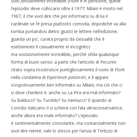
solo
fattualmente
incredibile (Florit è in pensione, quindi
l’episodio deve collocarsi oltre il 1977; Milani è morto nel
1967, il che vuol dire che per informarsi su di lui il
cardinale se l’è presa piuttosto comoda, dopodiché va alla
tomba portandosi dietro giusto le lettere nell’edizione,
guarda un po’, curata proprio da Gesualdi che è
esattamente
lì casualmente in incognito)
ma
sostanzialmente
incredibile, perché sfida qualunque
forma di buon senso: a parte che l’articolo di Pecorini
citato sopra ricostruisce puntigliosamente il ruolo di Florit
nella condanna di
Esperienze pastorali
, e lì appare
scrupolosamente ben informato su Milani, ma ciò che ci
si deve chiedere è: anche su La Pira era mal informato?
Su Balducci? Su Turoldo? Su Vannucci? E quando al
Concilio Vaticano II si schiera con l’ala ultraconservatrice,
anche allora era male informato? L’episodio
è sentimentalmente consolante, ma sostanzialmente non
vuol dire niente; vale lo stesso per l’ansia di Terlizzo di