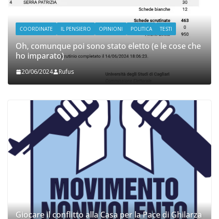
COORDINATE
IL PENSIERO
OPINIONI
POLITICA
TESTI
Oh, comunque poi sono stato eletto (e le cose che
ho imparato)
20/06/2024
Rufus
Giocare il conflitto alla Casa per la Pace di Ghilarza