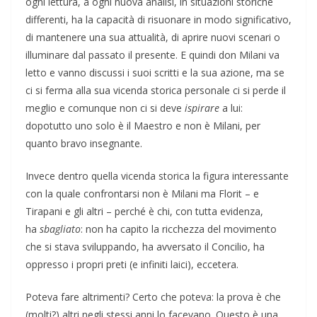
ogni lettura, a ogni nuova analisi, in situazioni storiche
differenti, ha la capacità di risuonare in modo significativo,
di mantenere una sua attualità, di aprire nuovi scenari o
illuminare dal passato il presente. E quindi don Milani va
letto e vanno discussi i suoi scritti e la sua azione, ma se
ci si ferma alla sua vicenda storica personale ci si perde il
meglio e comunque non ci si deve
ispirare
a lui:
dopotutto uno solo è il Maestro e non è Milani, per
quanto bravo insegnante.
Invece dentro quella vicenda storica la figura interessante
con la quale confrontarsi non è Milani ma Florit – e
Tirapani e gli altri – perché è chi, con tutta evidenza,
ha
sbagliato
: non ha capito la ricchezza del movimento
che si stava sviluppando, ha avversato il Concilio, ha
oppresso i propri preti (e infiniti laici), eccetera.
Poteva fare altrimenti? Certo che poteva: la prova è che
(molti?) altri negli stessi anni lo facevano. Questo è una