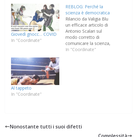
REBLOG: Perché la
scienza è democratica
Rilancio da Valigia Blu
un efficace articolo di
Antonio Scalari sul
Giovedì gnocc… COVID
modo corretto di
In "Coordinate"
comunicare la scienza,
prendendo spunto
In "Coordinate"
dall'annosa questione
dei vaccini. La scienza
non si comunica a suon
di schiaffi, dice. Parole
sante.
Al tappeto
In "Coordinate"
Nonostante tutti i suoi difetti
Complessità