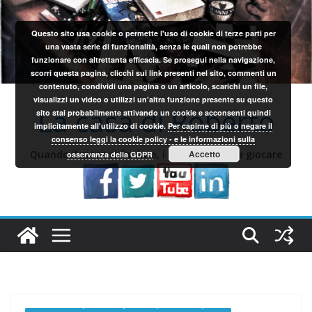
Salta
al
Questo sito usa cookie o permette l'uso di cookie di terze parti per
contenuto
una vasta serie di funzionalità, senza le quali non potrebbe
funzionare con altrettanta efficacia. Se prosegui nella navigazione,
scorri questa pagina, clicchi sui link presenti nel sito, commenti un
contenuto, condividi una pagina o un articolo, scarichi un file,
visualizzi un video o utilizzi un'altra funzione presente su questo
La casa di Roberto
sito stai probabilmente attivando un cookie e acconsenti quindi
implicitamente all'utilizzo di cookie.
Per capirne di più o negare il
consenso leggi la cookie policy - e le informazioni sulla
Quando il gioco si fa duro, i sardi iniziano a giocare
Accetto
osservanza della GDPR