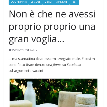
COORDINATE
LE COSE
MERCI
OPINIONI
TESTI
Non è che ne avessi
proprio proprio una
gran voglia…
25/05/2017
Rufus
… ma stamattina devo essermi svegliato male. E così mi
sono fatto tirare dentro una
flame
su
Facebook
sull’argomento vaccini.