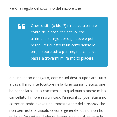
Però la regola del
blog
fino dall’inizio è che
Questo sito (o
blog?)
mi serve a tenere
conto delle cose che scrivo, che
altrimenti spargo per ogni dove e poi
perdo. Per questo in un certo senso lo
tengo soprattutto per me, ma chi di voi
passa a trovarmi mi fa molto piacere.
e quindi sono obbligato, come suol dirsi, a riportare tutto
a casa. Il mio interlocutore nella (brevissima) discussione
ha cancellato il suo commento, a quel punto anche io ho
cancellato il mio e in ogni caso l’amico il cui
post
stavamo
commentando aveva una impostazione della
privacy
che
non permette la visualizzazione generale, quindi non ho
nulla da far vedere: il che mi lascia l’obbligo di chiarire la