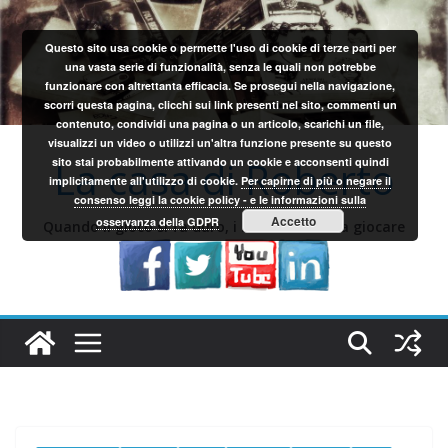
Salta
al
Questo sito usa cookie o permette l'uso di cookie di terze parti per
contenuto
una vasta serie di funzionalità, senza le quali non potrebbe
funzionare con altrettanta efficacia. Se prosegui nella navigazione,
scorri questa pagina, clicchi sui link presenti nel sito, commenti un
contenuto, condividi una pagina o un articolo, scarichi un file,
visualizzi un video o utilizzi un'altra funzione presente su questo
La casa di Roberto
sito stai probabilmente attivando un cookie e acconsenti quindi
implicitamente all'utilizzo di cookie.
Per capirne di più o negare il
consenso leggi la cookie policy - e le informazioni sulla
Accetto
osservanza della GDPR
Quando il gioco si fa duro, i sardi iniziano a giocare