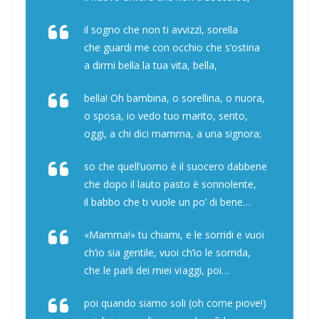
il sogno che non ti avvizzì, sorella
che guardi me con occhio che s’ostina
a dirmi bella la tua vita, bella,
bella! Oh bambina, o sorellina, o nuora,
o sposa, io vedo tuo marito, sento,
oggi, a chi dici mamma, a una signora;
so che quell’uomo è il suocero dabbene
che dopo il lauto pasto è sonnolente,
il babbo che ti vuole un po’ di bene…
«Mamma!» tu chiami, e le sorridi e vuoi
ch’io sia gentile, vuoi ch’io le sorrida,
che le parli dei miei vïaggi, poi…
poi quando siamo soli (oh come piove!)