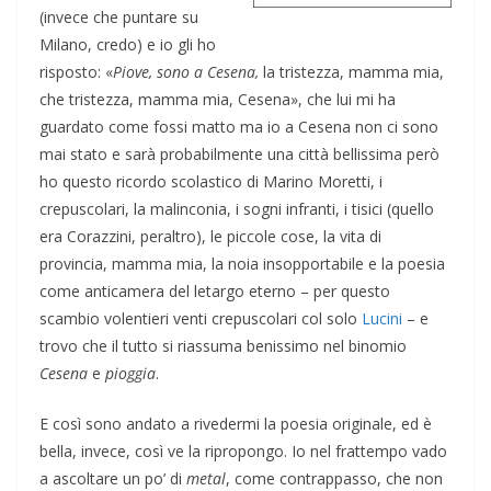
(invece che puntare su
Milano, credo) e io gli ho
risposto: «
Piove, sono a Cesena
,
la tristezza, mamma mia,
che tristezza, mamma mia, Cesena», che lui mi ha
guardato come fossi matto ma io a Cesena non ci sono
mai stato e sarà probabilmente una città bellissima però
ho questo ricordo scolastico di Marino Moretti, i
crepuscolari, la malinconia, i sogni infranti, i tisici (quello
era Corazzini, peraltro), le piccole cose, la vita di
provincia, mamma mia, la noia insopportabile e la poesia
come anticamera del letargo eterno – per questo
scambio volentieri venti crepuscolari col solo
Lucini
– e
trovo che il tutto si riassuma benissimo nel binomio
Cesena
e
pioggia
.
E così sono andato a rivedermi la poesia originale, ed è
bella, invece, così ve la ripropongo. Io nel frattempo vado
a ascoltare un po’ di
metal
, come contrappasso, che non