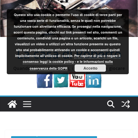
Salta
al
Questo sito usa cookie o permette l'uso di cookie di terze parti per
contenuto
una vasta serie di funzionalità, senza le quali non potrebbe
funzionare con altrettanta efficacia. Se prosegui nella navigazione,
scorri questa pagina, clicchi sui link presenti nel sito, commenti un
contenuto, condividi una pagina o un articolo, scarichi un file,
visualizzi un video o utilizzi un'altra funzione presente su questo
La casa di Roberto
sito stai probabilmente attivando un cookie e acconsenti quindi
implicitamente all'utilizzo di cookie.
Per capirne di più o negare il
consenso leggi la cookie policy - e le informazioni sulla
Quando il gioco si fa duro, i sardi iniziano a giocare
Accetto
osservanza della GDPR