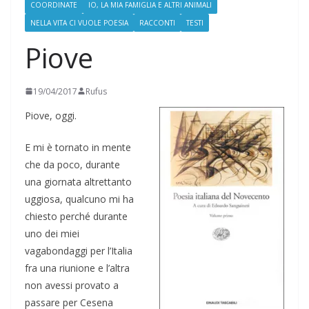
COORDINATE
IO, LA MIA FAMIGLIA E ALTRI ANIMALI
NELLA VITA CI VUOLE POESIA
RACCONTI
TESTI
Piove
19/04/2017
Rufus
Piove, oggi.
E mi è tornato in mente
che da poco, durante
una giornata altrettanto
uggiosa, qualcuno mi ha
chiesto perché durante
uno dei miei
vagabondaggi per l’Italia
fra una riunione e l’altra
non avessi provato a
passare per Cesena