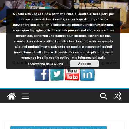
Salta
al
Questo sito usa cookie o permette l'uso di cookie di terze parti per
contenuto
una vasta serie di funzionalità, senza le quali non potrebbe
funzionare con altrettanta efficacia. Se prosegui nella navigazione,
scorri questa pagina, clicchi sui link presenti nel sito, commenti un
contenuto, condividi una pagina o un articolo, scarichi un file,
visualizzi un video o utilizzi un'altra funzione presente su questo
La casa di Roberto
sito stai probabilmente attivando un cookie e acconsenti quindi
implicitamente all'utilizzo di cookie.
Per capirne di più o negare il
consenso leggi la cookie policy - e le informazioni sulla
Quando il gioco si fa duro, i sardi iniziano a giocare
Accetto
osservanza della GDPR