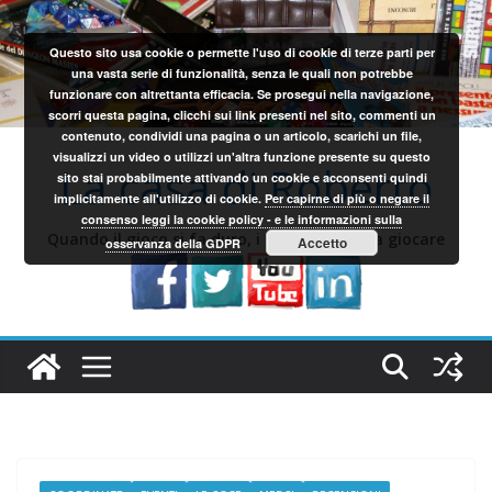
Salta
al
Questo sito usa cookie o permette l'uso di cookie di terze parti per
contenuto
una vasta serie di funzionalità, senza le quali non potrebbe
funzionare con altrettanta efficacia. Se prosegui nella navigazione,
scorri questa pagina, clicchi sui link presenti nel sito, commenti un
contenuto, condividi una pagina o un articolo, scarichi un file,
visualizzi un video o utilizzi un'altra funzione presente su questo
La casa di Roberto
sito stai probabilmente attivando un cookie e acconsenti quindi
implicitamente all'utilizzo di cookie.
Per capirne di più o negare il
consenso leggi la cookie policy - e le informazioni sulla
Quando il gioco si fa duro, i sardi iniziano a giocare
Accetto
osservanza della GDPR