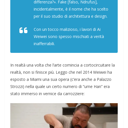
differenza?».
Fake
[
falso
, Ndrufus],
incidentalmente, è il nome che ha scelto
per il suo studio di architettura e
design
.
Con un tocco malizioso, i lavori di Ai
Weiwei sono spesso mischiati a verità
inafferrabili.
In realtà una volta che l’arte comincia a cortocircuitare la
realtà, non si finisce più. Leggo che nel 2014 Weiwei ha
esposto a Miami una sua opera (c’era anche a Palazzo
Strozzi) nella quale un certo numero di “urne Han” era
stato immerso in vernice da carrozziere: