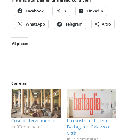
Ti è piaciuto? Dammi una mano: condividi!
Facebook
X
LinkedIn
WhatsApp
Telegram
Altro
Mi piace:
Correlati
Cose da terzo mondo!
La mostra di Letizia
In "Coordinate"
Battaglia al Palazzo di
Città
In "Coordinate"