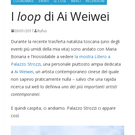
COORDINATE
EVENTI
LE COSE
MERCI
RECENSIONI
I
loop
di Ai Weiwei
03/01/2017
Rufus
Durante la recente trasferta natalizia toscana (uno degli
eventi più umidi della mia vita) sono andato con Maria
Bonaria e l’Inossidabile a vedere
la mostra
Libero
a
Palazzo Strozzi
, una personale piuttosto ampia dedicata
a
Ai Weiwei
, un artista contemporaneo cinese del quale
non sapevo praticamente nulla – salvo che una rapida
ricerca sul
web
lo definiva
uno dei più importanti artisti
contemporanei
.
E quindi caspita, ci andiamo. Palazzo Strozzi ci appare
così: