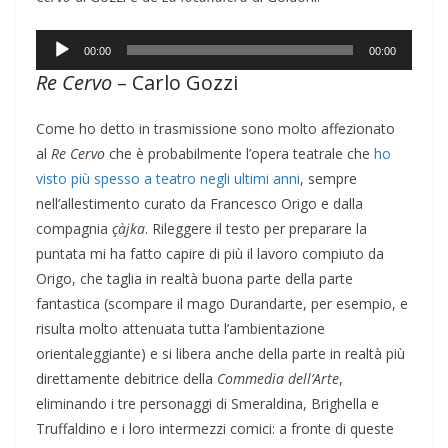
Audio
00:00
00:00
Player
Re Cervo
– Carlo Gozzi
Come ho detto in trasmissione sono molto affezionato
al
Re Cervo
che è probabilmente l’opera teatrale che
ho
visto più spesso a teatro negli ultimi anni
, sempre
nell’allestimento curato da Francesco Origo e dalla
compagnia
çàjka
. Rileggere il testo per preparare la
puntata mi ha fatto capire di più il lavoro compiuto da
Origo, che taglia in realtà buona parte della parte
fantastica (scompare il mago Durandarte, per esempio, e
risulta molto attenuata tutta l’ambientazione
orientaleggiante) e si libera anche della parte in realtà più
direttamente debitrice della
Commedia dell’Arte
,
eliminando i tre personaggi di Smeraldina, Brighella e
Truffaldino e i loro intermezzi comici: a fronte di queste