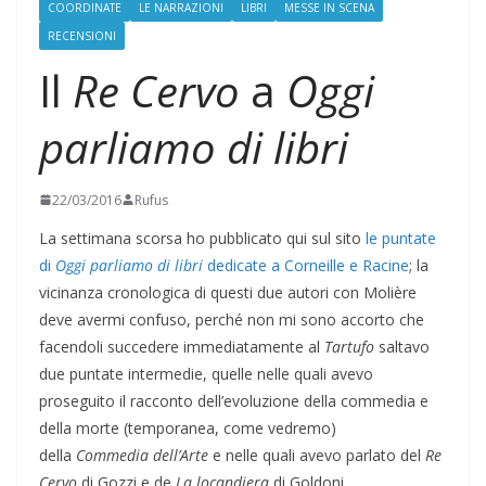
COORDINATE
LE NARRAZIONI
LIBRI
MESSE IN SCENA
RECENSIONI
Il
Re Cervo
a
Oggi
parliamo di libri
22/03/2016
Rufus
La settimana scorsa ho pubblicato qui sul sito
le puntate
di
Oggi parliamo di libri
dedicate a Corneille e Racine
; la
vicinanza cronologica di questi due autori con Molière
deve avermi confuso, perché non mi sono accorto che
facendoli succedere immediatamente al
Tartufo
saltavo
due puntate intermedie, quelle nelle quali avevo
proseguito il racconto dell’evoluzione della commedia e
della morte (temporanea, come vedremo)
della
Commedia dell’Arte
e nelle quali avevo parlato del
Re
Cervo
di Gozzi e de
La locandiera
di Goldoni.