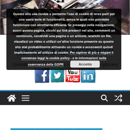
Salta
al
Questo sito usa cookie o permette l'uso di cookie di terze parti per
contenuto
una vasta serie di funzionalità, senza le quali non potrebbe
funzionare con altrettanta efficacia. Se prosegui nella navigazione,
scorri questa pagina, clicchi sui link presenti nel sito, commenti un
contenuto, condividi una pagina o un articolo, scarichi un file,
visualizzi un video o utilizzi un'altra funzione presente su questo
La casa di Roberto
sito stai probabilmente attivando un cookie e acconsenti quindi
implicitamente all'utilizzo di cookie.
Per capirne di più o negare il
consenso leggi la cookie policy - e le informazioni sulla
Quando il gioco si fa duro, i sardi iniziano a giocare
Accetto
osservanza della GDPR