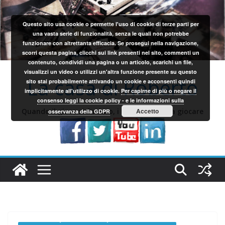
Salta
al
Questo sito usa cookie o permette l'uso di cookie di terze parti per
contenuto
una vasta serie di funzionalità, senza le quali non potrebbe
funzionare con altrettanta efficacia. Se prosegui nella navigazione,
scorri questa pagina, clicchi sui link presenti nel sito, commenti un
contenuto, condividi una pagina o un articolo, scarichi un file,
visualizzi un video o utilizzi un'altra funzione presente su questo
La casa di Roberto
sito stai probabilmente attivando un cookie e acconsenti quindi
implicitamente all'utilizzo di cookie.
Per capirne di più o negare il
consenso leggi la cookie policy - e le informazioni sulla
Quando il gioco si fa duro, i sardi iniziano a giocare
Accetto
osservanza della GDPR