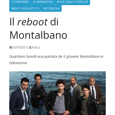
COORDINATE
LE NARRAZIONI
NOIR, GIALLI E THRILLER
RADIO, PODCAST E TV
RECENSIONI
Il
reboot
di
Montalbano
30/09/2015
Rufus
Guardavo lunedì una puntata de
Il giovane Montalbano
in
televisione.