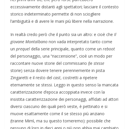
eccessivamente distanti agli spettatori; lasciare il contesto
storico indeterminato permette di non sciogliere
l’ambiguità e di avere le mani più libere nella narrazione.
In realtà credo però che il punto sia un altro: e cioè che
Il
giovane Montalbano
non vada interpretato tanto come
un
prequel
della serie principale, quanto come un
reboot
del personaggio, una “riaccensione”, cioè un modo per
raccontare nuove storie del commissario (le
stesse
storie) senza dovere tenere perennemente in pista
Zingaretti e il resto del
cast
, costretti a ripetere
eternamente se stessi. Leggo in questo senso la mancata
caratterizzazione d’epoca accoppiata invece con la
insistita caratterizzazione dei personaggi, affidati ad attori
diversi ciascuno dei quali però veste, è pettinato e si
muove esattamente come il se stesso più anziano
(tranne Mimì, ma su questo torneremo): possibile che
nessuno di loro in dieci anni o più non abbia mai cambiato