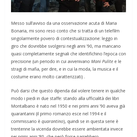
Messo sull’avviso da una osservazione acuta di Maria
Bonaria, mi sono reso conto che si tratta di un telefilm
singolarmente povero di contestualizzazione: leggo in
giro che dovrebbe svolgersi negli anni ’90, ma mancano
quasi completamente segnali che identifichino l’epoca con
precisione (un periodo in cui avvenivano
Mani Pulite
e le
stragi di mafia, per dire, e in cui la moda, la musica e il
costume erano molto caratterizzati) .
Può darsi che questo dipenda dal volere tenere in qualche
modo i piedi in due staffe: stando alla ufficialità dei libri
Montalbano è nato nel 1950 e nei primi anni ’90 aveva già
quarantanni (il primo romanzo esce nel 1994 e il
commissario è
quarantino
), quindi se in questa serie è
trentenne la vicenda dovrebbe essere ambientata invece
nei primi anni ’80, che però forse parrebbero