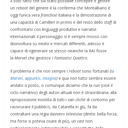
Il solo fatto che sia stato possibile concepire e gestire
un
reboot
del genere è la conferma che Montalbano è
oggi l’unica vera
franchise
italiana e la dimostrazione di
una capacità di Camilleri
in primis
e del resto dello
staff
di
confrontarsi con linguaggi produttivi e narrativi
internazionali: il personaggio si è sempre mosso con
disinvoltura su
media
e mercati differenti, adesso è
capace di rigenerare se stesso neanche la RAI fosse
la
Marvel
che gestisce
I Fantastici Quattro
.
Il problema è che non sempre i
reboot
sono fortunati (
la
Marvel
, appunto,
insegna
)
e qua non tutto sembra essere
andato a posto, o comunque diciamo che la
run
(cioè il
ciclo narrativo) degli autori attuali non è straordinaria: alla
riproposizione insistita di tutti i vari
cliché
di contorno per
rassicurare il pubblico, da Catarella in giù, fa da
contraltare una regia davvero
televisiva
(direte: bella forza,
ma forse si poteva osare di più), un
cast
non