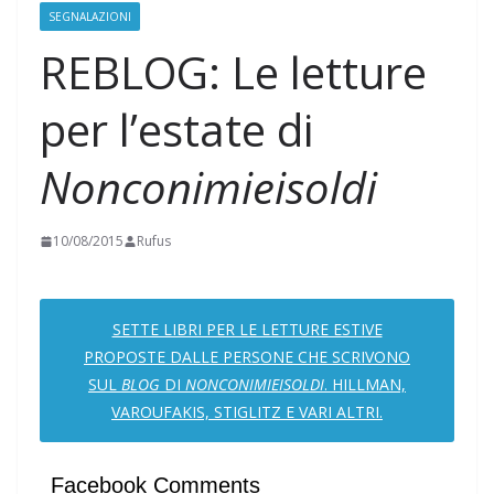
SEGNALAZIONI
REBLOG: Le letture
per l’estate di
Nonconimieisoldi
10/08/2015
Rufus
SETTE LIBRI PER LE LETTURE ESTIVE
PROPOSTE DALLE PERSONE CHE SCRIVONO
SUL
BLOG
DI
NONCONIMIEISOLDI
. HILLMAN,
VAROUFAKIS, STIGLITZ E VARI ALTRI.
Facebook Comments