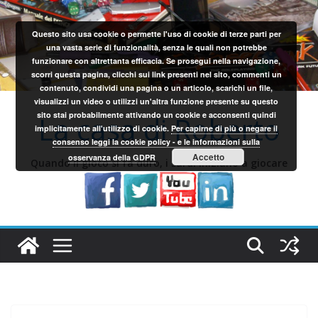
Salta
al
Questo sito usa cookie o permette l'uso di cookie di terze parti per
contenuto
una vasta serie di funzionalità, senza le quali non potrebbe
funzionare con altrettanta efficacia. Se prosegui nella navigazione,
scorri questa pagina, clicchi sui link presenti nel sito, commenti un
contenuto, condividi una pagina o un articolo, scarichi un file,
visualizzi un video o utilizzi un'altra funzione presente su questo
sito stai probabilmente attivando un cookie e acconsenti quindi
La casa di Roberto
implicitamente all'utilizzo di cookie.
Per capirne di più o negare il
consenso leggi la cookie policy - e le informazioni sulla
Accetto
osservanza della GDPR
Quando il gioco si fa duro, i sardi iniziano a giocare