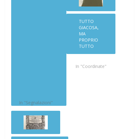
DIECI COSE
NON COSÌ
OVVIE
SULLA
TUTTO
LETTURA A
GIACOSA,
SCUOLA
MA
(PRIMARIA,
PROPRIO
MA NON
TUTTO
SOLO)
In "Coordinate"
Dal nuovo blog di
Beniamino Sidoti alcune
cose non proprio
scontate sulla lettura
nella scuola primaria e
non solo, sulla gestione
In "Segnalazioni"
delle biblioteche e sul
rapporto da costruire
fra libri e bambini e
ragazzi.