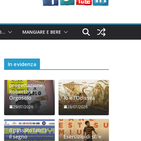
O…
MANGIARE E BERE
In evidenza
Diari di
progettazione:
Roberto a
Orgosolo
Io e l’Odissea
29/07/2026
28/07/2026
Il passato lascia
il segno
Esercizio di stile