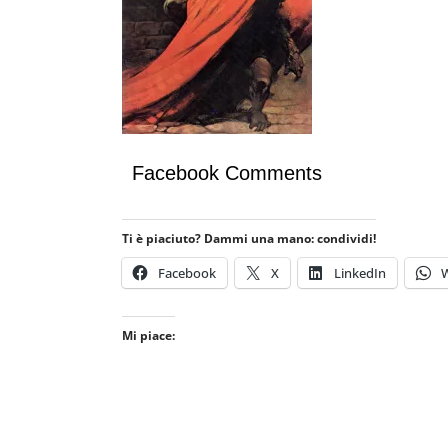
Facebook Comments
Ti è piaciuto? Dammi una mano: condividi!
Facebook
X
LinkedIn
Mi piace:
TE
GIOCHI
IL PENSIERO
POLITICA
IONI
TESTI