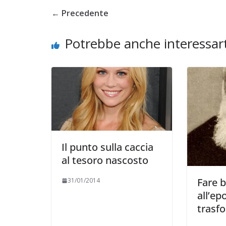
e il conflitto alla
← Precedente
per la Pace di
rza
COORDINATE
EVIDENZA
IL 
Potrebbe anche interessart
OPINIONI
POLITICA
TESTI
026
Rufus
Cospirazioni
04/02/2026
Rufus
Il punto sulla caccia
al tesoro nascosto
Fare b
31/01/2014
all’ep
trasf