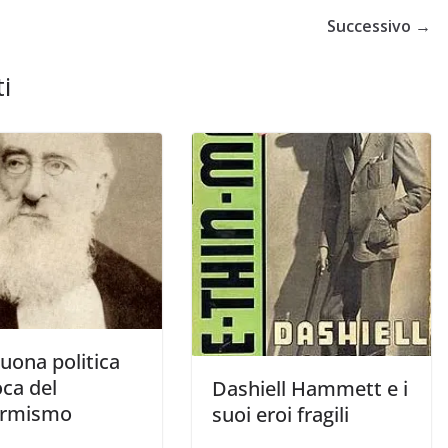
Successivo →
PENSIERO
i
COORDINATE
IL PENSIERO
OPINIONI
POLITICA
TESTI
Indiani e pionieri
28/01/2026
Rufus
uona politica
oca del
Dashiell Hammett e i
ormismo
suoi eroi fragili