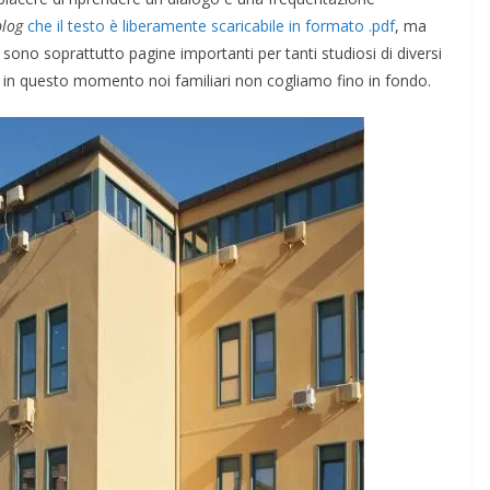
Giocare il conflitto alla
blog
che il testo è liberamente scaricabile in formato .pdf
, ma
Casa per la Pace di
sono soprattutto pagine importanti per tanti studiosi di diversi
agnola
Ghilarza
orse in questo momento noi familiari non cogliamo fino in fondo.
06/05/2026
Rufus