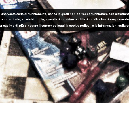
 una vasta serie di funzionalità, senza le quali non potrebbe funzionare con altrettanta
 un articolo, scarichi un file, visualizzi un video o utilizzi un'altra funzione prese
er capirne di più o negare il consenso leggi la cookie policy - e le informazioni sulla