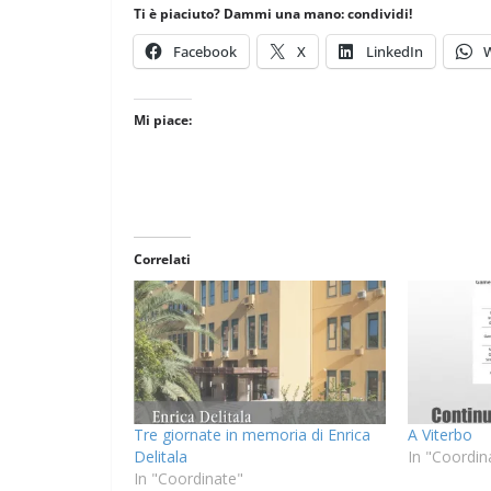
Ti è piaciuto? Dammi una mano: condividi!
Facebook
X
LinkedIn
Mi piace:
Correlati
Tre giornate in memoria di Enrica
A Viterbo
Delitala
In "Coordin
In "Coordinate"