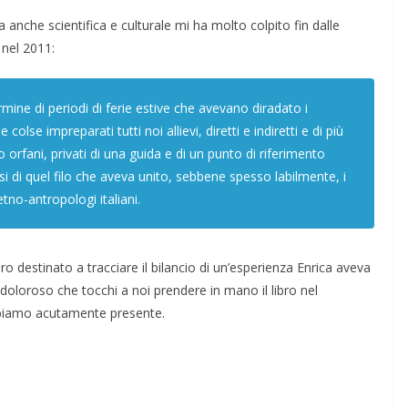
anche scientifica e culturale mi ha molto colpito fin dalle
 nel 2011:
ermine di periodi di ferie estive che avevano diradato i
 colse impreparati tutti noi allievi, diretti e indiretti e di più
orfani, privati di una guida e di un punto di riferimento
i di quel filo che aveva unito, sebbene spesso labilmente, i
tno-antropologi italiani.
ro destinato a tracciare il bilancio di un’esperienza Enrica aveva
oloroso che tocchi a noi prendere in mano il libro nel
bbiamo acutamente presente.