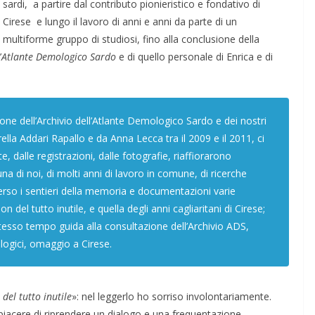
sardi, a partire dal contributo pionieristico e fondativo di
Cirese e lungo il lavoro di anni e anni da parte di un
multiforme gruppo di studiosi, fino alla conclusione della
’
Atlante Demologico Sardo
e di quello personale di Enrica e di
ione dell’Archivio dell’Atlante Demologico Sardo e dei nostri
ella Addari Rapallo e da Anna Lecca tra il 2009 e il 2011, ci
te, dalle registrazioni, dalle fotografie, riaffiorarono
na di noi, di molti anni di lavoro in comune, di ricerche
rso i sentieri della memoria e documentazioni varie
 del tutto inutile, e quella degli anni cagliaritani di Cirese;
stesso tempo guida alla consultazione dell’Archivio ADS,
ologici, omaggio a Cirese.
COORDINATE
GIOCHI
IL PENSIERO
POLITICA
SEGNALAZIONI
TESTI
del tutto inutile
»: nel leggerlo ho sorriso involontariamente.
o piacere di riprendere un dialogo e una frequentazione
PINIONI