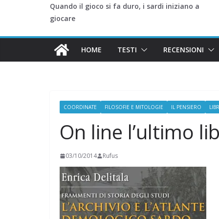
Quando il gioco si fa duro, i sardi iniziano a
giocare
HOME
TESTI
RECENSIONI
COORDINATE
FILOSOFIE E MITOLOGIE
IL PENSIERO
LIBR
On line l’ultimo li
03/10/2014
Rufus