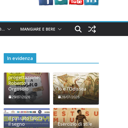
O…
MANGIARE E BERE
In evidenza
Diari di
progettazione:
Roberto a
Orgosolo
Io e l’Odissea
29/07/2026
28/07/2026
Il passato lascia
il segno
Esercizio di stile