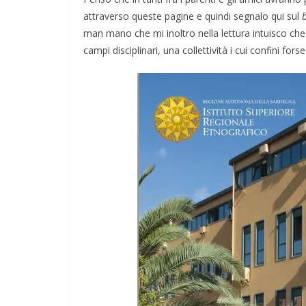
attraverso queste pagine e quindi segnalo qui sul
POLITICA
SARDEGNA
TESTI
man mano che mi inoltro nella lettura intuisco che 
La parentesi sp
campi disciplinari, una collettività i cui confini f
09/05/2024
Rufus