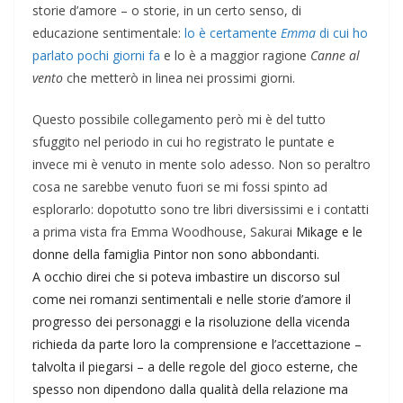
storie d’amore – o storie, in un certo senso, di
educazione sentimentale:
lo è certamente
Emma
di cui ho
parlato pochi giorni fa
e lo è a maggior ragione
Canne al
vento
che metterò in linea nei prossimi giorni.
Questo possibile collegamento però mi è del tutto
sfuggito nel periodo in cui ho registrato le puntate e
invece mi è venuto in mente solo adesso. Non so peraltro
cosa ne sarebbe venuto fuori se mi fossi spinto ad
esplorarlo: dopotutto sono tre libri diversissimi e i contatti
a prima vista fra Emma Woodhouse, Sakurai
Mikage e le
donne della famiglia Pintor non sono abbondanti.
A occhio direi che si poteva imbastire un discorso sul
come nei romanzi sentimentali e nelle storie d’amore il
progresso dei personaggi e la risoluzione della vicenda
richieda da parte loro la comprensione e l’accettazione –
talvolta il piegarsi – a delle regole del gioco esterne, che
spesso non dipendono dalla qualità della relazione ma