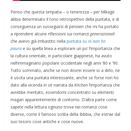
Penso che questa simpatia – o tenerezza – per Mikage
abbia determinato il tono retrospettivo della puntata, e di
conseguenza un susseguirsi di pensieri che mi ha portato
a riprendere alcune riflessioni sui romanzi
generazionali
che avevo già imbastito nella
puntata su
Io non ho
paura
e su quella linea a esplorare un po’ l’importanza che
la cultura orientale, in particolare giappnese, ha avuto
nell’immaginario popolare occidentale negli anni ’80 e ’90.
Tutto sommato, anche se non dovrei essere io a dirlo, ne
è uscita una puntata interessante, anche se forse non ho
dato alla vicenda in sé narrata da
Kitchen
l’importanza che
avrebbe meritato, essendomi concentrato su elementi
magari apparentemente di contorno. D’altra parte come
sapete nella lettura ognuno trova nei romanzi cose
diverse, come il famoso scriba della Bibbia, che estrae dal
suo tesoro cose antiche e cose nuove.