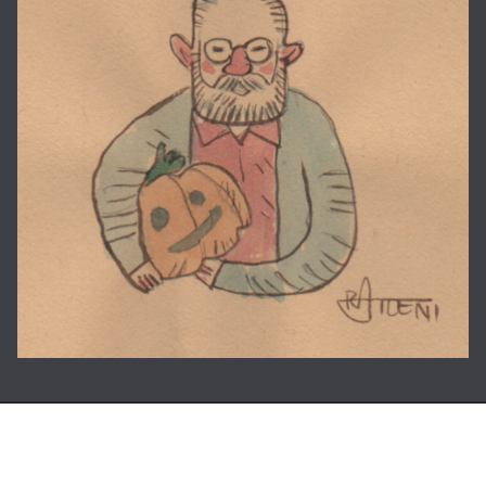
Copyright © 2026
La casa di Roberto
. Tutti i diritti riservati.
Tema:
ColorMag
di ThemeGrill. Powered by
WordPress
.