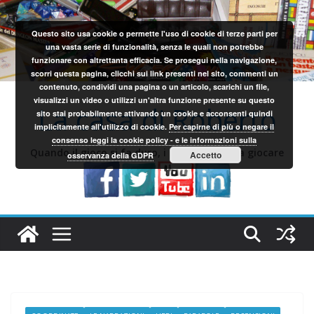
Salta
al
Questo sito usa cookie o permette l'uso di cookie di terze parti per
contenuto
una vasta serie di funzionalità, senza le quali non potrebbe
funzionare con altrettanta efficacia. Se prosegui nella navigazione,
scorri questa pagina, clicchi sui link presenti nel sito, commenti un
contenuto, condividi una pagina o un articolo, scarichi un file,
visualizzi un video o utilizzi un'altra funzione presente su questo
La casa di Roberto
sito stai probabilmente attivando un cookie e acconsenti quindi
implicitamente all'utilizzo di cookie.
Per capirne di più o negare il
consenso leggi la cookie policy - e le informazioni sulla
Quando il gioco si fa duro, i sardi iniziano a giocare
Accetto
osservanza della GDPR