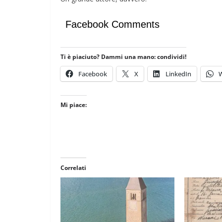
 per la Pace di
arza
Facebook Comments
COORDINATE
EVIDENZA
OPINIONI
POLITICA
TESTI
/2026
Rufus
Ti è piaciuto? Dammi una mano: condividi!
Cospirazioni
Facebook
X
LinkedIn
04/02/2026
Rufus
Mi piace:
Correlati