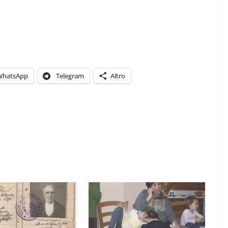
IL PENSIERO
COORDINATE
IL PENSIERO
OPINIONI
WhatsApp
Telegram
Altro
POLITICA
TESTI
Indiani e pionieri
28/01/2026
Rufus