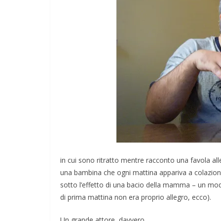
in cui sono ritratto mentre racconto una favola alle
una bambina che ogni mattina appariva a colazione 
sotto l’effetto di una bacio della mamma – un modo
INATE
GIOCHI
IL PENSIERO
POLITICA
di prima mattina non era proprio allegro, ecco).
AZIONI
TESTI
are il conflitto alla
Un grande attore, davvero.