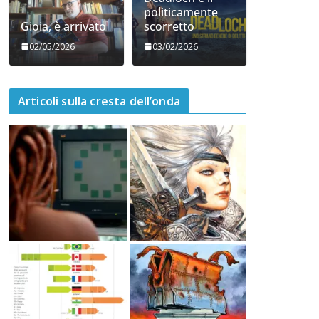
06/05/2026
05/05/2026
Deadloch e il
politicamente
Gioia, è arrivato
scorretto
02/05/2026
03/02/2026
Articoli sulla cresta dell’onda