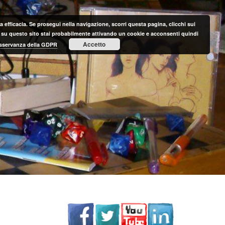
 efficacia. Se prosegui nella navigazione, scorri questa pagina, clicchi sui
nte su questo sito stai probabilmente attivando un cookie e acconsenti quindi
Accetto
 osservanza della GDPR