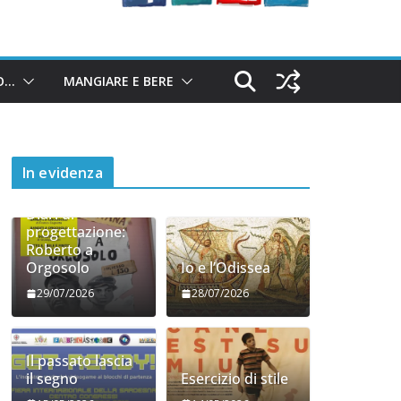
O…
MANGIARE E BERE
In evidenza
Diari di
progettazione:
Roberto a
Orgosolo
Io e l’Odissea
29/07/2026
28/07/2026
Il passato lascia
il segno
Esercizio di stile