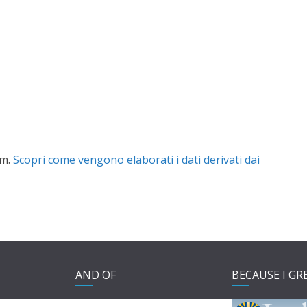
am.
Scopri come vengono elaborati i dati derivati dai
AND OF
BECAUSE I GR