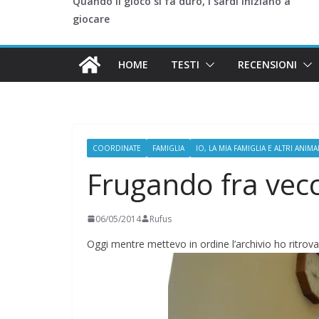
Quando il gioco si fa duro, i sardi iniziano a
giocare
HOME
TESTI
RECENSIONI
COORDINATE
FAMIGLIA
IO, LA MIA FAMIGLIA E ALTRI ANIMA
Frugando fra vecc
06/05/2014
Rufus
Oggi mentre mettevo in ordine l’archivio ho ritrov