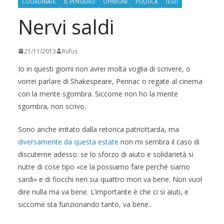
COORDINATE
IL PENSIERO
OPINIONI
POLITICA
TESTI
Nervi saldi
21/11/2013
Rufus
Io in questi giorni non avrei molta voglia di scrivere, o
vorrei parlare di Shakespeare, Pennac o regate al cinema
con la mente sgombra. Siccome non ho la mente
sgombra, non scrivo.
Sono anche irritato dalla retorica patriottarda, ma
diversamente da questa estate
non mi sembra il caso di
discuterne adesso: se lo sforzo di aiuto e solidarietà si
nutre di cose tipo «ce la possiamo fare perché siamo
sardi» e di fiocchi neri sui quattro mori va bene. Non vuol
dire nulla ma va bene. L’importante è che ci si aiuti, e
siccome sta funzionando tanto, va bene..