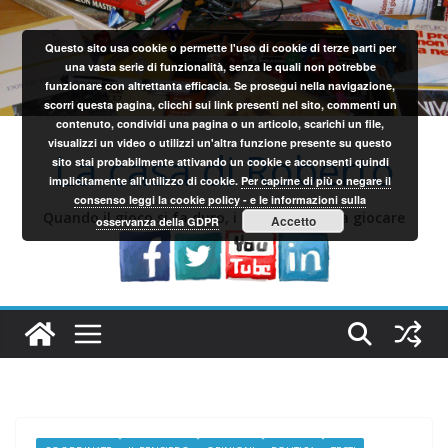
Salta
al
Questo sito usa cookie o permette l'uso di cookie di terze parti per
contenuto
una vasta serie di funzionalità, senza le quali non potrebbe
funzionare con altrettanta efficacia. Se prosegui nella navigazione,
scorri questa pagina, clicchi sui link presenti nel sito, commenti un
contenuto, condividi una pagina o un articolo, scarichi un file,
visualizzi un video o utilizzi un'altra funzione presente su questo
La casa di Roberto
sito stai probabilmente attivando un cookie e acconsenti quindi
implicitamente all'utilizzo di cookie.
Per capirne di più o negare il
consenso leggi la cookie policy - e le informazioni sulla
Quando il gioco si fa duro, i sardi iniziano a giocare
Accetto
osservanza della GDPR