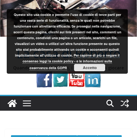
Salta
al
Questo sito usa cookie o permette l'uso di cookie di terze parti per
contenuto
una vasta serie di funzionalità, senza le quali non potrebbe
funzionare con altrettanta efficacia. Se prosegui nella navigazione,
scorri questa pagina, clicchi sui link presenti nel sito, commenti un
contenuto, condividi una pagina o un articolo, scarichi un file,
visualizzi un video o utilizzi un'altra funzione presente su questo
La casa di Roberto
sito stai probabilmente attivando un cookie e acconsenti quindi
implicitamente all'utilizzo di cookie.
Per capirne di più o negare il
consenso leggi la cookie policy - e le informazioni sulla
Quando il gioco si fa duro, i sardi iniziano a giocare
Accetto
osservanza della GDPR