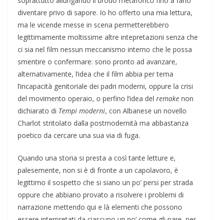
soprattutto allungando il brodo metaforico fino a farlo
diventare privo di sapore. Io ho offerto una mia lettura,
ma le vicende messe in scena permetterebbero
legittimamente moltissime altre intepretazioni senza che
ci sia nel film nessun meccanismo interno che le possa
smentire o confermare: sono pronto ad avanzare,
alternativamente, l’idea che il film abbia per tema
l’incapacità genitoriale dei padri moderni, oppure la crisi
del movimento operaio, o perfino l’idea del
remake
non
dichiarato di
Tempi moderni
, con Albanese un novello
Charlot stritolato dalla postmodernità ma abbastanza
poetico da cercare una sua via di fuga.
Quando una storia si presta a così tante letture e,
palesemente, non si è di fronte a un capolavoro, è
legittimo il sospetto che si siano un po’ persi per strada
oppure che abbiano provato a risolvere i problemi di
narrazione mettendo qui e là elementi che possono
essere interpretati da ciascuno un po’ come gli pare, per