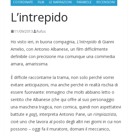
COORDINATE
FILM
LE NARRAZIONI
PARABOLE
RECENSIONI
L’intrepido
11/09/2013
Rufus
Ho visto ieri, in buona compagnia,
L’intrepido
di Gianni
Amelio, con Antonio Albanese, un film difficilmente
definibile con precisione ma comunque una commedia
amara, amarissima.
È difficile raccontarne la trama, non solo perché vorrei
evitare anticipazioni, ma anche perché in realtà rischia di
essere fuorviante: immagino che molti abbiano letto o
sentito che Albanese (che qui offre al suo personaggio
una maschera tragica, non comica, quindi non aspettatevi
battute e
gag
), interpreta Antonio Pane, un
rimpiazzista
,
cioè uno che lavora al posto degli altri nei giorni in cui non
possono – oggi fa il muratore, domani il meccanico,