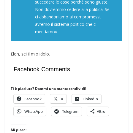
succedere le cose perché sono giuste.
Non dovremmo cedere alla politica. Se
ci abbandoniamo ai compromessi,
avremo il sistema politico che ci
meritiamo».
Elon, sei il mio idolo.
Facebook Comments
Ti è piaciuto? Dammi una mano: condividi!
Facebook
X
LinkedIn
WhatsApp
Telegram
Altro
Mi piace: