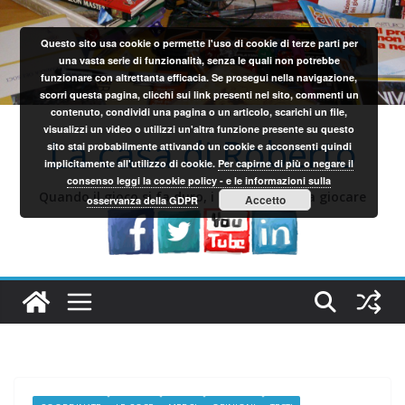
Salta
al
Questo sito usa cookie o permette l'uso di cookie di terze parti per
contenuto
una vasta serie di funzionalità, senza le quali non potrebbe
funzionare con altrettanta efficacia. Se prosegui nella navigazione,
scorri questa pagina, clicchi sui link presenti nel sito, commenti un
contenuto, condividi una pagina o un articolo, scarichi un file,
visualizzi un video o utilizzi un'altra funzione presente su questo
La casa di Roberto
sito stai probabilmente attivando un cookie e acconsenti quindi
implicitamente all'utilizzo di cookie.
Per capirne di più o negare il
consenso leggi la cookie policy - e le informazioni sulla
Quando il gioco si fa duro, i sardi iniziano a giocare
Accetto
osservanza della GDPR