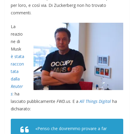
per loro, e così via. Di Zuckerberg non ho trovato
commenti.
La
reazio
ne di
Musk
è stata
raccon
tata
dalla
Reuter
s
: ha
lasciato pubblicamente
FWD.us
. E a
All Things Digital
ha
dichiarato:
«Penso che dovremmo provare a far