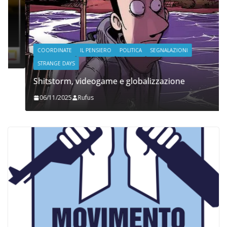
COORDINATE
IL PENSIERO
POLITICA
SEGNALAZIONI
STRANGE DAYS
Shitstorm, videogame e globalizzazione
06/11/2025
Rufus