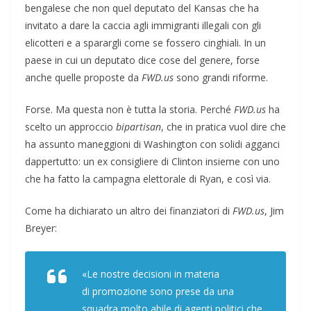
bengalese che non quel deputato del Kansas che ha
invitato a dare la caccia agli immigranti illegali con gli
elicotteri e a sparargli come se fossero cinghiali. In un
paese in cui un deputato dice cose del genere, forse
anche quelle proposte da
FWD.us
sono grandi riforme.
Forse. Ma questa non è tutta la storia. Perché
FWD.us
ha
scelto un approccio
bipartisan
, che in pratica vuol dire che
ha assunto maneggioni di Washington con solidi agganci
dappertutto: un ex consigliere di Clinton insieme con uno
che ha fatto la campagna elettorale di Ryan, e così via.
Come ha dichiarato un altro dei finanziatori di
FWD.us
, Jim
Breyer:
«Le nostre decisioni in materia
di promozione sono prese da una
squadra molto abile di agenti politici che