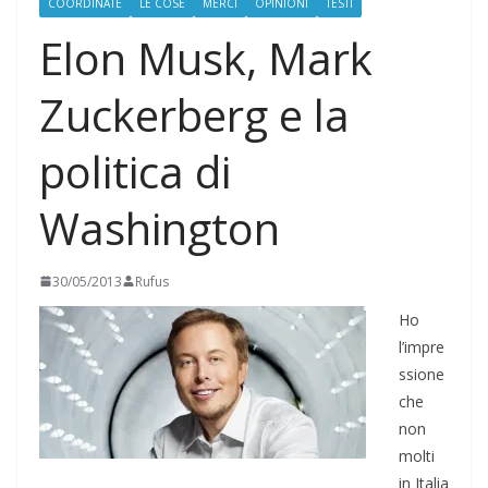
COORDINATE
LE COSE
MERCI
OPINIONI
TESTI
Elon Musk, Mark
Zuckerberg e la
politica di
Washington
30/05/2013
Rufus
Ho
l’impre
ssione
che
non
molti
in Italia