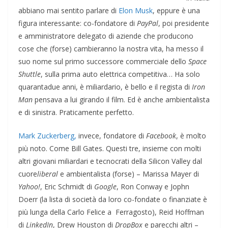
abbiano mai sentito parlare di
Elon Musk
, eppure è una
figura interessante: co-fondatore di
PayPal
, poi presidente
e amministratore delegato di aziende che producono
cose che (forse) cambieranno la nostra vita, ha messo il
suo nome sul primo successore commerciale dello
Space
Shuttle
, sulla prima auto elettrica competitiva… Ha solo
quarantadue anni, è miliardario, è bello e il regista di
Iron
Man
pensava a lui girando il film. Ed è anche ambientalista
e di sinistra. Praticamente perfetto.
Mark Zuckerberg
,
invece, fondatore di
Facebook
, è molto
più noto. Come Bill Gates. Questi tre, insieme con molti
altri giovani miliardari e tecnocrati della Silicon Valley dal
cuore
liberal
e ambientalista (forse) – Marissa Mayer di
Yahoo!
, Eric Schmidt
di
Google
, Ron Conway e Jophn
Doerr (la lista di società da loro co-fondate o finanziate è
più lunga della Carlo Felice a Ferragosto), Reid Hoffman
di
LinkedIn
, Drew Houston di
DropBox
e parecchi altri –