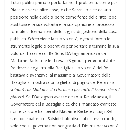
Tutti i politici prima o poi lo fanno. Il problema, come per
Riace e diverse altre cose, è che Salvini lo dice da una
posizione nella quale si pone come fonte del diritto, cioè
sostituisce la sua volontà e la sua opinione al processo
formale di formazione delle leggi e di gestione della cosa
pubblica.
Prima
viene la sua volontà, e
poi
si forma lo
strumento legale o operativo per portare a termine la sua
volontà. È come col Re Sole: DArtagnan andava da
Madame Rackete e le diceva: «Signora,
per volontà del
Re
dovete seguirmi alla Bastiglia». La volontà del Re
bastava e avanzava: al massimo al Governatore della
Bastiglia si mostrava un biglietto di pugno del Re:
è mia
volontà che Madame sia rinchiusa per tutto il tempo che mi
piacerà
. Se D’Artagnan avesse detto al Re: «Maestà, il
Governatore della Bastiglia dice che il mandato d’arresto
non è valido e ha liberato Madame Rackete», Luigi XVI
sarebbe sbalordito. Salvini sbalordisce allo stesso modo,
solo che lui governa non per grazia di Dio ma per volontà