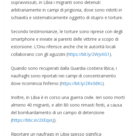
sopravvissuti, in Libia i migranti sono detenuti
arbitrariamente in campi di prigionia, dove sono ridotti in
schiavitù e sistematicamente oggetto di stupro e torture.
Secondo testimonianze, le torture sono riprese con degli
smartphone e inviate ai parenti delle vittime a scopo di
estorsione. L’Onu riferisce anche che le autorità locali
collaborano con gli aguzzini (
https://bit.ly/2WjvXG1
).
Quando sono recuperati dalla Guardia costiera libica, i
naufraghi sono riportati nei campi di concentramento
dove ricomincia l’inferno (
https://bit.ly/2Rx3dKc
).
Inoltre, in Libia è in corso una guerra civile. Ieri sono morti
almeno 40 migranti, e altri 80 sono rimasti feriti, a causa
del bombardamento di un campo di detenzione
(
https://bbc.in/2XEqxsJ
).
Riportare un naufrago in Libia spesso significa