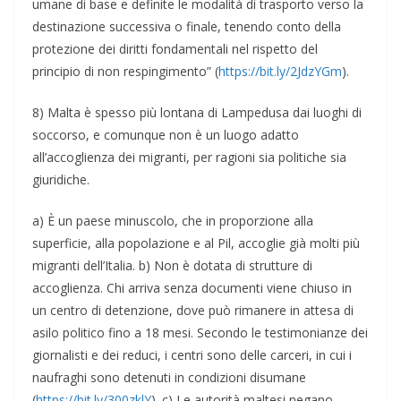
umane di base e definite le modalità di trasporto verso la
destinazione successiva o finale, tenendo conto della
protezione dei diritti fondamentali nel rispetto del
principio di non respingimento” (
https://bit.ly/2JdzYGm
).
8) Malta è spesso più lontana di Lampedusa dai luoghi di
soccorso, e comunque non è un luogo adatto
all’accoglienza dei migranti, per ragioni sia politiche sia
giuridiche.
a) È un paese minuscolo, che in proporzione alla
superficie, alla popolazione e al Pil, accoglie già molti più
migranti dell’Italia. b) Non è dotata di strutture di
accoglienza. Chi arriva senza documenti viene chiuso in
un centro di detenzione, dove può rimanere in attesa di
asilo politico fino a 18 mesi. Secondo le testimonianze dei
giornalisti e dei reduci, i centri sono delle carceri, in cui i
naufraghi sono detenuti in condizioni disumane
(
https://bit.ly/300zklY
). c) Le autorità maltesi negano