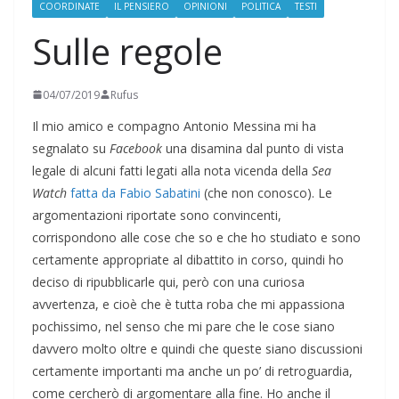
COORDINATE
IL PENSIERO
OPINIONI
POLITICA
TESTI
Sulle regole
04/07/2019
Rufus
Il mio amico e compagno Antonio Messina mi ha
segnalato su
Facebook
una disamina dal punto di vista
legale di alcuni fatti legati alla nota vicenda della
Sea
Watch
fatta da Fabio Sabatini
(che non conosco). Le
argomentazioni riportate sono convincenti,
corrispondono alle cose che so e che ho studiato e sono
certamente appropriate al dibattito in corso, quindi ho
deciso di ripubblicarle qui, però con una curiosa
avvertenza, e cioè che è tutta roba che mi appassiona
pochissimo, nel senso che mi pare che le cose siano
davvero molto oltre e quindi che queste siano discussioni
certamente importanti ma anche un po’ di retroguardia,
come cercherò di argomentare alla fine. Ho anche il