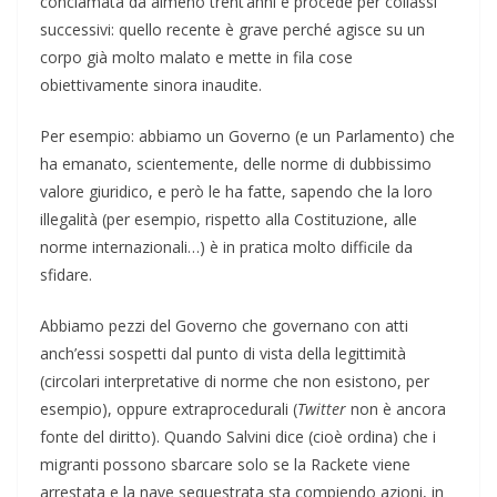
conclamata da almeno trent’anni e procede per collassi
successivi: quello recente è grave perché agisce su un
corpo già molto malato e mette in fila cose
obiettivamente sinora inaudite.
Per esempio: abbiamo un Governo (e un Parlamento) che
ha emanato, scientemente, delle norme di dubbissimo
valore giuridico, e però le ha fatte, sapendo che la loro
illegalità (per esempio, rispetto alla Costituzione, alle
norme internazionali…) è in pratica molto difficile da
sfidare.
Abbiamo pezzi del Governo che governano con atti
anch’essi sospetti dal punto di vista della legittimità
(circolari interpretative di norme che non esistono, per
esempio), oppure extraprocedurali (
Twitter
non è ancora
fonte del diritto). Quando Salvini dice (cioè ordina) che i
migranti possono sbarcare solo se la Rackete viene
arrestata e la nave sequestrata sta compiendo azioni, in