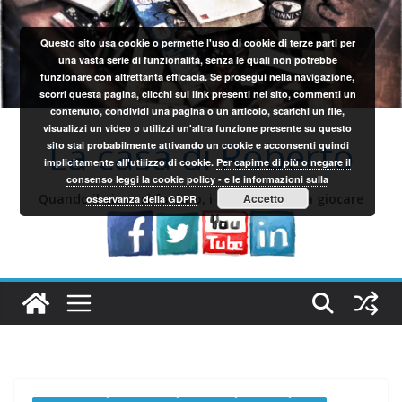
Salta
al
Questo sito usa cookie o permette l'uso di cookie di terze parti per
contenuto
una vasta serie di funzionalità, senza le quali non potrebbe
funzionare con altrettanta efficacia. Se prosegui nella navigazione,
scorri questa pagina, clicchi sui link presenti nel sito, commenti un
contenuto, condividi una pagina o un articolo, scarichi un file,
visualizzi un video o utilizzi un'altra funzione presente su questo
La casa di Roberto
sito stai probabilmente attivando un cookie e acconsenti quindi
implicitamente all'utilizzo di cookie.
Per capirne di più o negare il
consenso leggi la cookie policy - e le informazioni sulla
Quando il gioco si fa duro, i sardi iniziano a giocare
Accetto
osservanza della GDPR