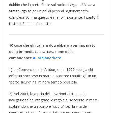
dubbio che la parte finale sul ruolo di
Lega
e
5Stelle
a
Strasburgo tolga un po’ di peso al ragionamento
complessivo, ma questo è meno importante. Intanto il
testo di Sabatini è questo:
10 cose che gli italiani dovrebbero aver imparato
dalla immediata scarcerazione della
comandante
#CarolaRackete
.
1) La Convenzione di Amburgo del 1979 obbliga chi
effettua soccorso in mare a scortare i naufraghi in un
“porto sicuro” nel minore tempo possibile.
2) Nel 2004, l’agenzia delle Nazioni Unite per la
navigazione ha integrato le regole di soccorso in mare
stabilendo che un porto è “sicuro” se: “la vita dei
sopravvissuti non è minacciata, se possono essere