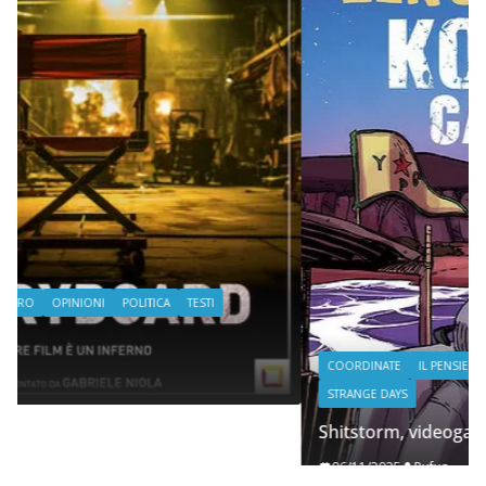
COORDINATE
IL PENSIERO
POLITICA
SEGNALAZIONI
STRANGE DAYS
Shitstorm, videogame e globalizzazione
06/11/2025
Rufus