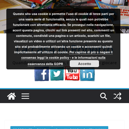
Salta
al
Questo sito usa cookie o permette l'uso di cookie di terze parti per
contenuto
una vasta serie di funzionalità, senza le quali non potrebbe
funzionare con altrettanta efficacia. Se prosegui nella navigazione,
scorri questa pagina, clicchi sui link presenti nel sito, commenti un
contenuto, condividi una pagina o un articolo, scarichi un file,
visualizzi un video o utilizzi un'altra funzione presente su questo
La casa di Roberto
sito stai probabilmente attivando un cookie e acconsenti quindi
implicitamente all'utilizzo di cookie.
Per capirne di più o negare il
consenso leggi la cookie policy - e le informazioni sulla
Quando il gioco si fa duro, i sardi iniziano a giocare
Accetto
osservanza della GDPR