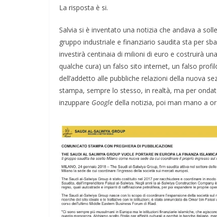
La risposta è si.
Salvia si è inventato una notizia che andava a soll
gruppo industriale e finanziario saudita sta per sbar
investirà centinaia di milioni di euro e costruirà u
qualche cura) un falso sito internet, un falso profi
dell’addetto alle pubbliche relazioni della nuova se
stampa, sempre lo stesso, in realtà, ma per ondate s
inzuppare
Google
della notizia, poi man mano a or
TE
GIOCHI
IL PENSIERO
POLITICA
ONI
TESTI
e il conflitto alla