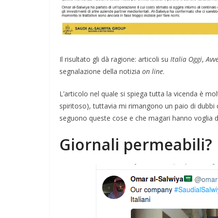
per la Pace di
rza
COORDINATE
EVIDENZA
IL P
OPINIONI
POLITICA
TESTI
26
Rufus
Cospirazioni
Il risultato gli dà ragione: articoli su
Italia Oggi
,
Avv
segnalazione della notizia
on line
.
04/02/2026
Rufus
L’articolo nel quale si spiega tutta la vicenda è mo
spiritoso), tuttavia mi rimangono un paio di dubbi
seguono queste cose e che magari hanno voglia di
Giornali permeabili?