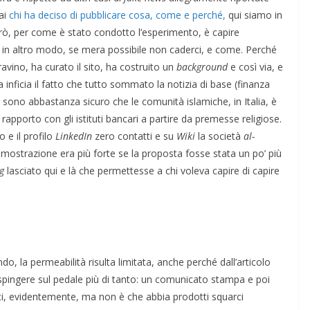
mai
chi ha deciso di pubblicare cosa, come e perché,
qui siamo in
 però, per come è stato condotto l’esperimento, è capire
o in altro modo, se mera possibile non caderci, e come. Perché
avino, ha curato il sito, ha costruito un
background
e così via, e
 inficia il fatto che tutto sommato la notizia di base (finanza
e: sono abbastanza sicuro che le comunità islamiche, in Italia, è
apporto con gli istituti bancari a partire da premesse religiose.
e il profilo
LinkedIn
zero contatti e su
Wiki
la società
al-
dimostrazione era più forte se la proposta fosse stata un po’ più
g
lasciato qui e là che permettesse a chi voleva capire di capire
o, la permeabilità risulta limitata, anche perché dall’articolo
 spingere sul pedale più di tanto: un comunicato stampa e poi
i, evidentemente, ma non è che abbia prodotti squarci