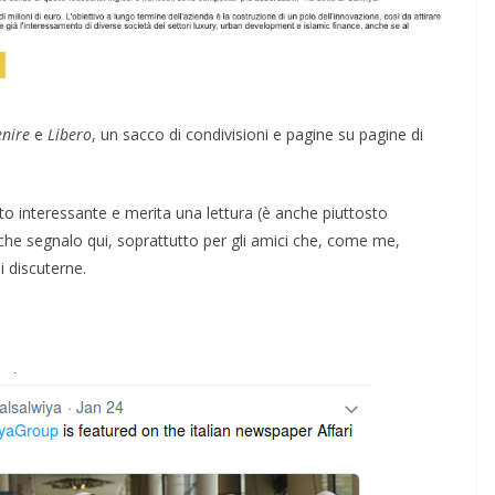
ENSIERO
enire
e
Libero
, un sacco di condivisioni e pagine su pagine di
COORDINATE
IL PENSIERO
OPINIONI
POLITICA
TESTI
lto interessante e merita una lettura (è anche piuttosto
Indiani e pionieri
 che segnalo qui, soprattutto per gli amici che, come me,
28/01/2026
Rufus
 discuterne.