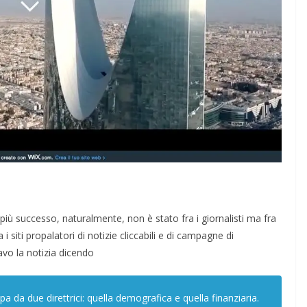
iù successo, naturalmente, non è stato fra i giornalisti ma fra
a i siti propalatori di notizie cliccabili e di campagne di
avo la notizia dicendo
pa da due direttrici: quella demografica e quella finanziaria.