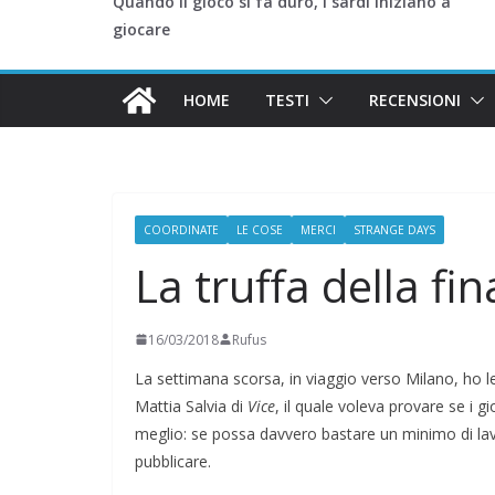
Quando il gioco si fa duro, i sardi iniziano a
giocare
HOME
TESTI
RECENSIONI
COORDINATE
LE COSE
MERCI
STRANGE DAYS
La truffa della fi
16/03/2018
Rufus
La settimana scorsa, in viaggio verso Milano, ho le
Mattia Salvia di
Vice
, il quale voleva provare se i gi
meglio: se possa davvero bastare un minimo di lavo
pubblicare.