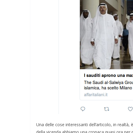
Una delle cose interessanti dell’articolo, in realtà,
della vicenda abbiamo una cronaca quasi ora per or