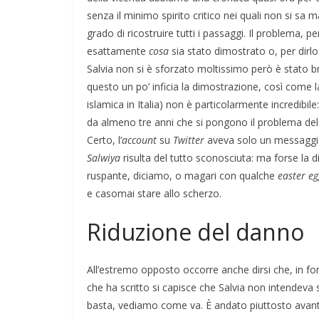
senza il minimo spirito critico nei quali non si sa 
grado di ricostruire tutti i passaggi. Il problema,
esattamente
cosa
sia stato dimostrato o, per dirl
Salvia non si è sforzato moltissimo però è stato br
questo un po’ inficia la dimostrazione, così come la
islamica in Italia) non è particolarmente incredibil
da almeno tre anni che si pongono il problema del r
Certo, l’
account
su
Twitter
aveva solo un messaggio 
Salwiya
risulta del tutto sconosciuta: ma forse la 
ruspante, diciamo, o magari con qualche
easter eg
e casomai stare allo scherzo.
Riduzione del danno
All’estremo opposto occorre anche dirsi che, in fond
che ha scritto si capisce che Salvia non intendeva
basta, vediamo come va. È andato piuttosto avant