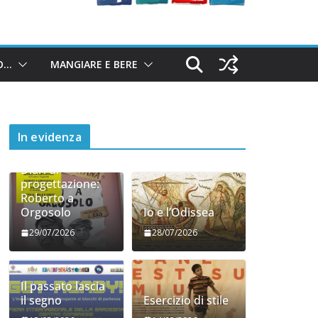
O…
MANGIARE E BERE
In evidenza
Diari di
progettazione:
Roberto a
Orgosolo
Io e l’Odissea
29/07/2026
28/07/2026
Il passato lascia
il segno
Esercizio di stile