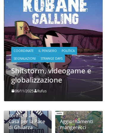
COORDINATE
POLITICA
TE
Oh, c
stato e
che ho
COORDINATE
IL PENSIERO
POLITICA
20/06/2024
SEGNALAZIONI
STRANGE DAYS
Shitstorm, videogame e
globalizzazione
06/11/2025
Rufus
Giocare il
conflitto alla
Casa per la Pace
Aggiornamenti
di Ghilarza
mangerecci