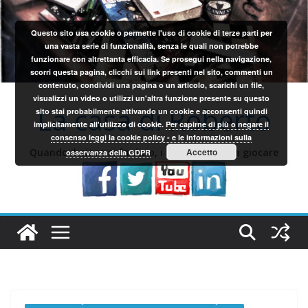
Salta
al
Questo sito usa cookie o permette l'uso di cookie di terze parti per
contenuto
una vasta serie di funzionalità, senza le quali non potrebbe
funzionare con altrettanta efficacia. Se prosegui nella navigazione,
scorri questa pagina, clicchi sui link presenti nel sito, commenti un
contenuto, condividi una pagina o un articolo, scarichi un file,
visualizzi un video o utilizzi un'altra funzione presente su questo
La casa di Roberto
sito stai probabilmente attivando un cookie e acconsenti quindi
implicitamente all'utilizzo di cookie.
Per capirne di più o negare il
consenso leggi la cookie policy - e le informazioni sulla
Quando il gioco si fa duro, i sardi iniziano a giocare
Accetto
osservanza della GDPR