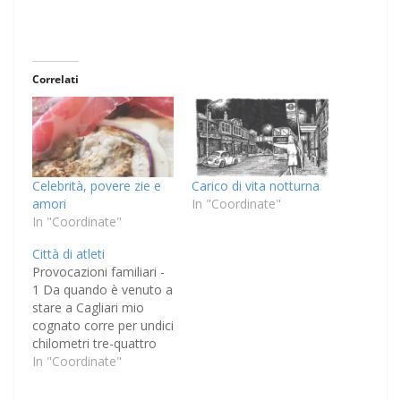
Correlati
Celebrità, povere zie e
Carico di vita notturna
amori
In "Coordinate"
In "Coordinate"
Città di atleti
Provocazioni familiari -
1 Da quando è venuto a
stare a Cagliari mio
cognato corre per undici
chilometri tre-quattro
volte alla settimana, su
In "Coordinate"
tempi più che
accettabili,