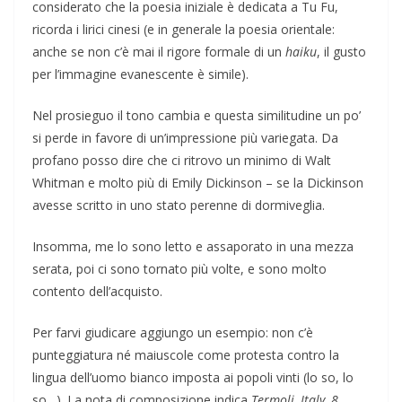
considerato che la poesia iniziale è dedicata a Tu Fu,
ricorda i lirici cinesi (e in generale la poesia orientale:
anche se non c’è mai il rigore formale di un
haiku
, il gusto
per l’immagine evanescente è simile).
Nel prosieguo il tono cambia e questa similitudine un po’
si perde in favore di un’impressione più variegata. Da
profano posso dire che ci ritrovo un minimo di Walt
Whitman e molto più di Emily Dickinson – se la Dickinson
avesse scritto in uno stato perenne di dormiveglia.
Insomma, me lo sono letto e assaporato in una mezza
serata, poi ci sono tornato più volte, e sono molto
contento dell’acquisto.
Per farvi giudicare aggiungo un esempio: non c’è
punteggiatura né maiuscole come protesta contro la
lingua dell’uomo bianco imposta ai popoli vinti (lo so, lo
so…). La nota di composizione indica
Termoli, Italy, 8