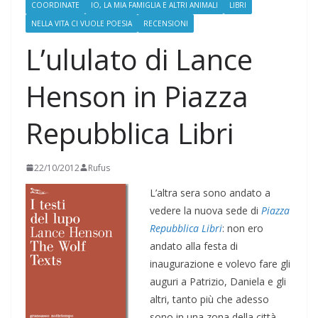
COORDINATE
IO, LA MIA FAMIGLIA E ALTRI ANIMALI
LIBRI
NELLA VITA CI VUOLE POESIA
RECENSIONI
L’ululato di Lance
Henson in Piazza
Repubblica Libri
22/10/2012
Rufus
L’altra sera sono andato a
vedere la nuova sede di
Piazza
Repubblica Libri
: non ero
andato alla festa di
inaugurazione e volevo fare gli
auguri a Patrizio, Daniela e gli
altri, tanto più che adesso
sono in una zona della città