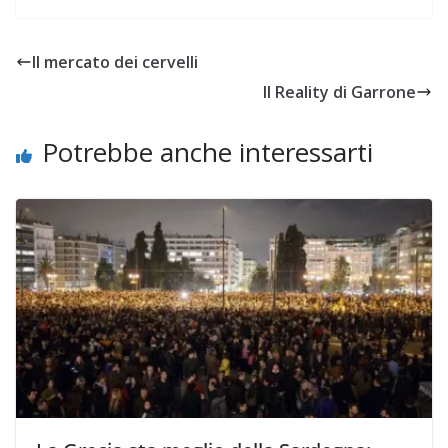
raccontandomi poi di
percorsi che io, che vivo
a Cagliari da una vita,
Il mercato dei cervelli
non ho mai visto - o che
Il Reality di Garrone
non vedo più…
Potrebbe anche interessarti