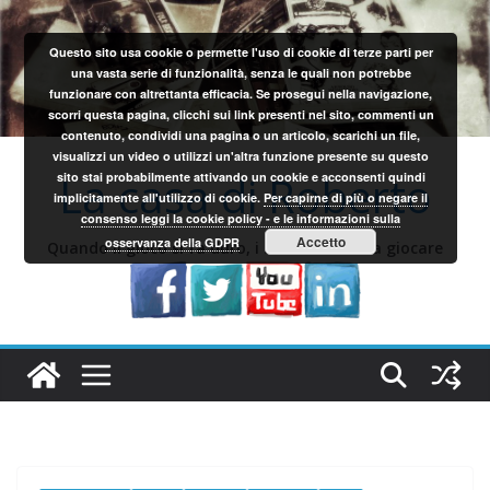
Salta
al
Questo sito usa cookie o permette l'uso di cookie di terze parti per
contenuto
una vasta serie di funzionalità, senza le quali non potrebbe
funzionare con altrettanta efficacia. Se prosegui nella navigazione,
scorri questa pagina, clicchi sui link presenti nel sito, commenti un
contenuto, condividi una pagina o un articolo, scarichi un file,
visualizzi un video o utilizzi un'altra funzione presente su questo
La casa di Roberto
sito stai probabilmente attivando un cookie e acconsenti quindi
implicitamente all'utilizzo di cookie.
Per capirne di più o negare il
consenso leggi la cookie policy - e le informazioni sulla
Accetto
osservanza della GDPR
Quando il gioco si fa duro, i sardi iniziano a giocare