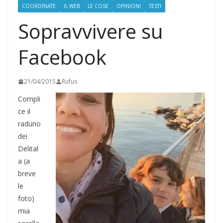
COORDINATE
IL WEB
LE COSE
OPINIONI
TESTI
Sopravvivere su
Facebook
21/04/2015
Rufus
Compli
ce il
raduno
dei
Delital
a (a
breve
le
foto)
mia