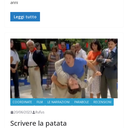
anni
Leggi tutto
COORDINATE
FILM
LE NARRAZIONI
PARABOLE
RECENSIONI
20/06/2023
Rufus
Scrivere la patata