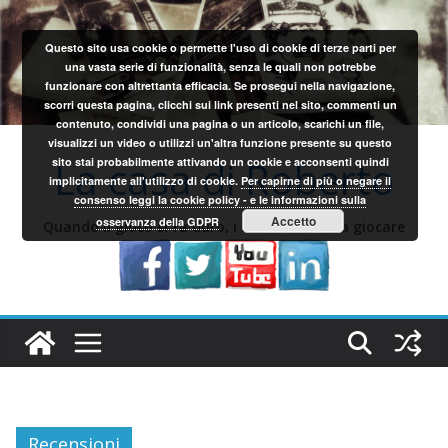
Salta
al
Questo sito usa cookie o permette l'uso di cookie di terze parti per
contenuto
una vasta serie di funzionalità, senza le quali non potrebbe
funzionare con altrettanta efficacia. Se prosegui nella navigazione,
scorri questa pagina, clicchi sui link presenti nel sito, commenti un
contenuto, condividi una pagina o un articolo, scarichi un file,
visualizzi un video o utilizzi un'altra funzione presente su questo
La casa di Roberto
sito stai probabilmente attivando un cookie e acconsenti quindi
implicitamente all'utilizzo di cookie.
Per capirne di più o negare il
consenso leggi la cookie policy - e le informazioni sulla
Accetto
osservanza della GDPR
Quando il gioco si fa duro, i sardi iniziano a giocare
Recensioni