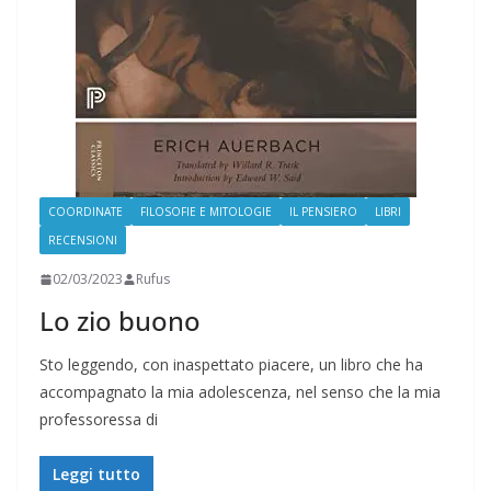
COORDINATE
FILOSOFIE E MITOLOGIE
IL PENSIERO
LIBRI
RECENSIONI
02/03/2023
Rufus
Lo zio buono
Sto leggendo, con inaspettato piacere, un libro che ha
accompagnato la mia adolescenza, nel senso che la mia
professoressa di
Leggi tutto