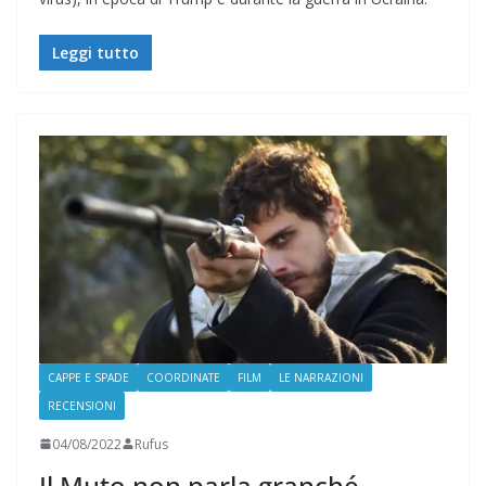
Leggi tutto
CAPPE E SPADE
COORDINATE
FILM
LE NARRAZIONI
RECENSIONI
04/08/2022
Rufus
Il Muto non parla granché