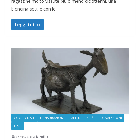
ragazzine molto vissute più o meno diciottenni, una
biondina sottile con le
Leggi tutto
COORDINATE
LE NARRAZIONI
SALTI DI REALTÀ
SEGNALAZIONI
TESTI
27/06/2019
Rufus