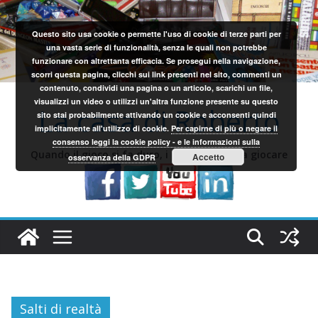
Salta
al
Questo sito usa cookie o permette l'uso di cookie di terze parti per
contenuto
una vasta serie di funzionalità, senza le quali non potrebbe
funzionare con altrettanta efficacia. Se prosegui nella navigazione,
scorri questa pagina, clicchi sui link presenti nel sito, commenti un
contenuto, condividi una pagina o un articolo, scarichi un file,
visualizzi un video o utilizzi un'altra funzione presente su questo
La casa di Roberto
sito stai probabilmente attivando un cookie e acconsenti quindi
implicitamente all'utilizzo di cookie.
Per capirne di più o negare il
consenso leggi la cookie policy - e le informazioni sulla
Quando il gioco si fa duro, i sardi iniziano a giocare
Accetto
osservanza della GDPR
Salti di realtà