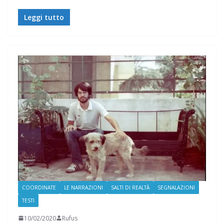
Leggi tutto
COORDINATE
LE NARRAZIONI
SALTI DI REALTÀ
SEGNALAZIONI
TESTI
10/02/2020
Rufus