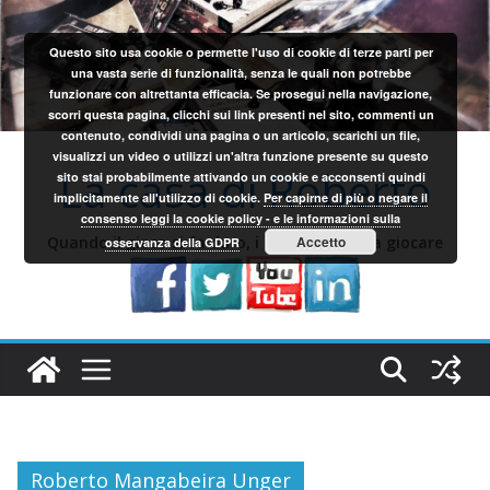
Salta
al
Questo sito usa cookie o permette l'uso di cookie di terze parti per
contenuto
una vasta serie di funzionalità, senza le quali non potrebbe
funzionare con altrettanta efficacia. Se prosegui nella navigazione,
scorri questa pagina, clicchi sui link presenti nel sito, commenti un
contenuto, condividi una pagina o un articolo, scarichi un file,
visualizzi un video o utilizzi un'altra funzione presente su questo
La casa di Roberto
sito stai probabilmente attivando un cookie e acconsenti quindi
implicitamente all'utilizzo di cookie.
Per capirne di più o negare il
consenso leggi la cookie policy - e le informazioni sulla
Quando il gioco si fa duro, i sardi iniziano a giocare
Accetto
osservanza della GDPR
Roberto Mangabeira Unger