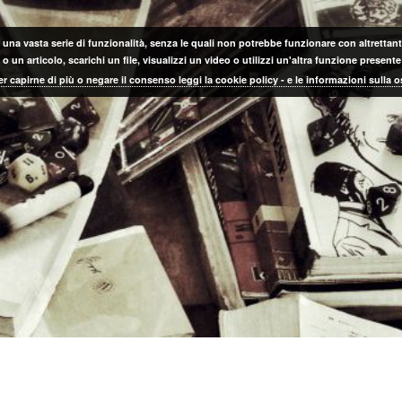
 una vasta serie di funzionalità, senza le quali non potrebbe funzionare con altrettanta
 un articolo, scarichi un file, visualizzi un video o utilizzi un'altra funzione prese
er capirne di più o negare il consenso leggi la cookie policy - e le informazioni sulla