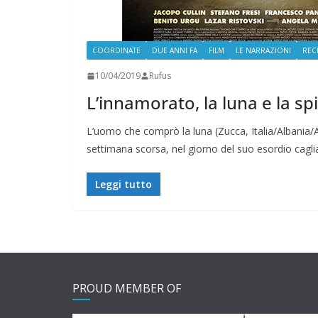
COORDINATE
DUE ANNI FA
FILM
LE NARRAZIONI
REC
10/04/2019
Rufus
L’innamorato, la luna e la sp
L’uomo che comprò la luna (Zucca, Italia/Albania/
settimana scorsa, nel giorno del suo esordio cagl
Leggi tutto
PROUD MEMBER OF