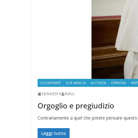
COORDINATE
DUE ANNI FA
LA CHIESA
OPINIONI
PAS
18/04/2019
Rufus
Orgoglio e pregiudizio
Contrariamente a quel che potete pensare questo ar
Leggi tutto