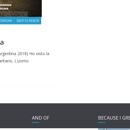
ENSIONI
SALTI DI REALTÀ
ia
Argentina 2018) Ho visto la
iaritano, L’uomo
AND OF
BECAUSE I GR