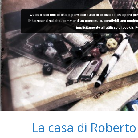
Salta
al
Questo sito usa cookie o permette l'uso di cookie di terze parti per
contenuto
link presenti nel sito, commenti un contenuto, condividi una pagina o
implicitamente all'utilizzo di cookie.
P
La casa di Roberto